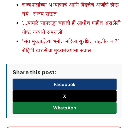
राज्यपालांच्या अभ्यासाचे आणि विद्वत्तेचे अजीर्ण होऊ
नये- संजय राऊत
‘…यामुळे सापसुद्धा चावतो ही आधीच माहीत असलेली
गोष्ट नव्याने समजली’
‘संत मुक्ताईच्या भूमीत महिला सुरक्षित राहतील ना?’,
रोहिणी खडसेंचा मुख्यमंत्र्यांना सवाल
Share this post:
Facebook
X
WhatsApp