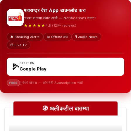
महाराष्ट्र देशा App डाउनलोड करा
ताज्या बातम्या सर्वात आधी — Notifications सकट!
★★★★★
4.8 (12K+ reviews)
🔔 Breaking Alerts
📖 Offline वाचा
🎙️ Audio News
📺 Live TV
GET IT ON
Google Play
पूर्णपणे मोफत — कोणतेही Subscription नाही
FREE
🧭 अलीकडील बातम्या