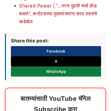
Sharad Pawar | “…तरच पुढची चर्चा होऊ
शकते”, कर्नाटकच्या मुख्यमंत्र्यांना शरद पवारांचे
खडेबोल
Share this post:
Facebook
X
WhatsApp
बातम्यांसाठी YouTube चॅनेल
Subscribe करा