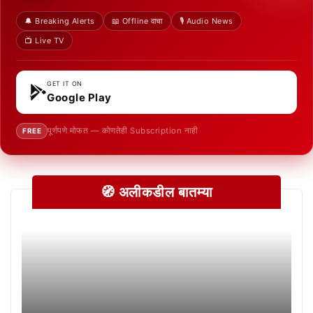
🔔 Breaking Alerts
📖 Offline वाचा
🎙️ Audio News
📺 Live TV
GET IT ON
Google Play
पूर्णपणे मोफत — कोणतेही Subscription नाही
FREE
🧭 अलीकडील बातम्या