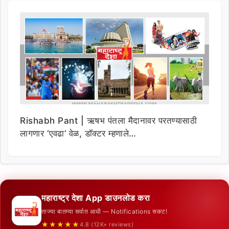
Rishabh Pant | ऋषभ पंतला मैदानावर परतण्यासाठी
लागणार ‘एवढा’ वेळ, डॉक्टर म्हणाले…
महाराष्ट्र देशा App डाउनलोड करा
ताज्या बातम्या सर्वात आधी — Notifications सकट!
★★★★★
4.8 (12K+ reviews)