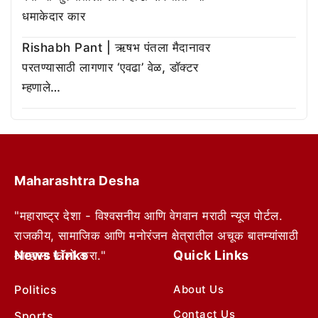
धमाकेदार कार
Rishabh Pant | ऋषभ पंतला मैदानावर
परतण्यासाठी लागणार ‘एवढा’ वेळ, डॉक्टर
म्हणाले…
Maharashtra Desha
"महाराष्ट्र देशा - विश्वसनीय आणि वेगवान मराठी न्यूज पोर्टल.
राजकीय, सामाजिक आणि मनोरंजन क्षेत्रातील अचूक बातम्यांसाठी
News Links
Quick Links
आम्हाला फॉलो करा."
Politics
About Us
Contact Us
Sports