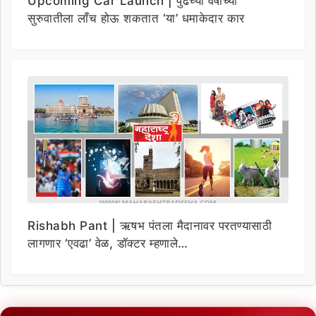
Upcoming Car Launch | पुढच्या वर्षाच्या
सुरुवातीला लाँच होऊ शकतात ‘या’ धमाकेदार कार
Rishabh Pant | ऋषभ पंतला मैदानावर परतण्यासाठी
लागणार ‘एवढा’ वेळ, डॉक्टर म्हणाले…