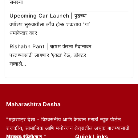
समस्या
Upcoming Car Launch | पुढच्या
वर्षाच्या सुरुवातीला लाँच होऊ शकतात ‘या’
धमाकेदार कार
Rishabh Pant | ऋषभ पंतला मैदानावर
परतण्यासाठी लागणार ‘एवढा’ वेळ, डॉक्टर
म्हणाले…
Maharashtra Desha
"महाराष्ट्र देशा - विश्वसनीय आणि वेगवान मराठी न्यूज पोर्टल.
राजकीय, सामाजिक आणि मनोरंजन क्षेत्रातील अचूक बातम्यांसाठी
News Links
Quick Links
आम्हाला फॉलो करा."