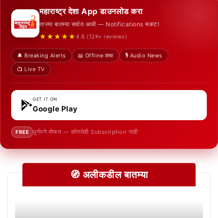
महाराष्ट्र देशा App डाउनलोड करा
ताज्या बातम्या सर्वात आधी — Notifications सकट!
★★★★★
4.8 (12K+ reviews)
🔔 Breaking Alerts
📖 Offline वाचा
🎙️ Audio News
📺 Live TV
GET IT ON
Google Play
पूर्णपणे मोफत — कोणतेही Subscription नाही
FREE
🧭 अलीकडील बातम्या