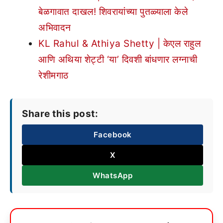
बेळगावात दाखल! शिवरायांच्या पुतळ्याला केले
अभिवादन
KL Rahul & Athiya Shetty | केएल राहुल
आणि अथिया शेट्टी ‘या’ दिवशी बांधणार लग्नाची
रेशीमगाठ
Share this post:
Facebook
X
WhatsApp