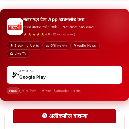
महाराष्ट्र देशा App डाउनलोड करा
ताज्या बातम्या सर्वात आधी — Notifications सकट!
★★★★★
4.8 (12K+ reviews)
🔔 Breaking Alerts
📖 Offline वाचा
🎙️ Audio News
📺 Live TV
GET IT ON
Google Play
पूर्णपणे मोफत — कोणतेही Subscription नाही
FREE
🧭 अलीकडील बातम्या