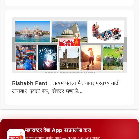
Rishabh Pant | ऋषभ पंतला मैदानावर परतण्यासाठी
लागणार ‘एवढा’ वेळ, डॉक्टर म्हणाले…
महाराष्ट्र देशा App डाउनलोड करा
ताज्या बातम्या सर्वात आधी — Notifications सकट!