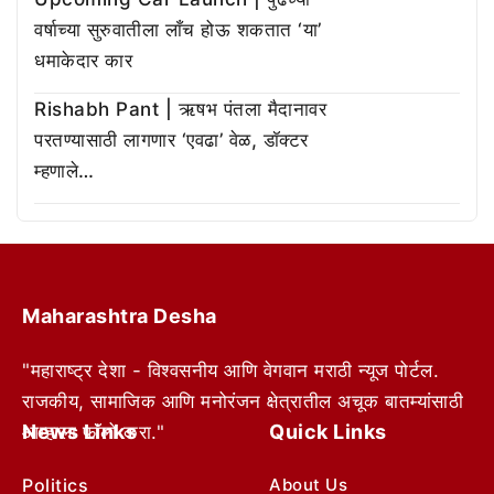
वर्षाच्या सुरुवातीला लाँच होऊ शकतात ‘या’
धमाकेदार कार
Rishabh Pant | ऋषभ पंतला मैदानावर
परतण्यासाठी लागणार ‘एवढा’ वेळ, डॉक्टर
म्हणाले…
Maharashtra Desha
"महाराष्ट्र देशा - विश्वसनीय आणि वेगवान मराठी न्यूज पोर्टल.
राजकीय, सामाजिक आणि मनोरंजन क्षेत्रातील अचूक बातम्यांसाठी
News Links
Quick Links
आम्हाला फॉलो करा."
Politics
About Us