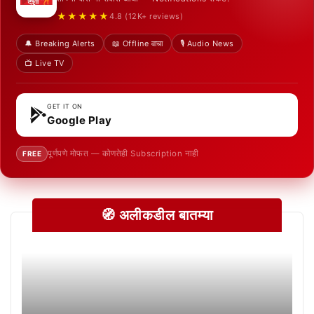
★★★★★
4.8 (12K+ reviews)
🔔 Breaking Alerts
📖 Offline वाचा
🎙️ Audio News
📺 Live TV
GET IT ON
Google Play
पूर्णपणे मोफत — कोणतेही Subscription नाही
FREE
🧭 अलीकडील बातम्या