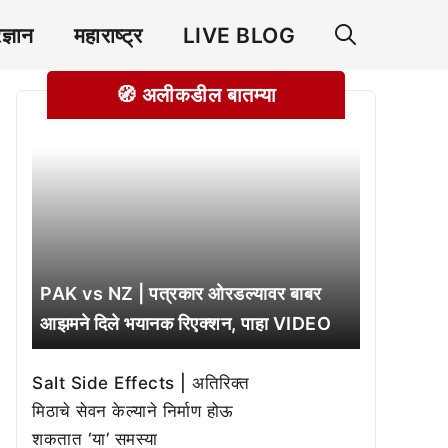
रज्ञान
महाराष्ट्र
LIVE BLOG
🧭 अलीकडील बातम्या
PAK vs NZ | पत्रकार ओरडल्यावर बाबर
आझमने दिले भयानक रिएक्शन, पाहा VIDEO
Salt Side Effects | अतिरिक्त
मिठाचे सेवन केल्याने निर्माण होऊ
शकतात ‘या’ समस्या