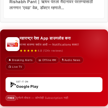
Rishabh Pant | ऋषभ पंतला मैदानावर परतण्यासाठी
लागणार ‘एवढा’ वेळ, डॉक्टर म्हणाले…
महाराष्ट्र देशा App डाउनलोड करा
ताज्या बातम्या सर्वात आधी — Notifications सकट!
★★★★★
4.8 (12K+ reviews)
🔔 Breaking Alerts
📖 Offline वाचा
🎙️ Audio News
📺 Live TV
GET IT ON
Google Play
पूर्णपणे मोफत — कोणतेही Subscription नाही
FREE