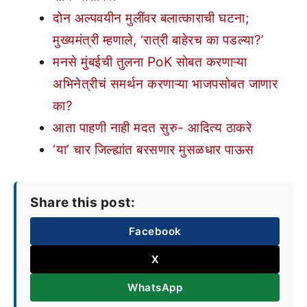
दोन अल्पवयीन मुलींवर बलात्काराची घटना;
मुख्यमंत्री म्हणाले, ‘रात्री बाहेरच का पडल्या?’
मनसे मुंबईची तुलना PoK सोबत करणाऱ्या
अभिनेत्रीचं समर्थन करणाऱ्या भाजपसोबत जाणार
का?
आता पाहणी नाही मदत सुरु- आदित्य ठाकरे
‘या’ चार जिल्ह्यांत बरसणार मुसळधार पाऊस
Share this post:
Facebook
X
WhatsApp