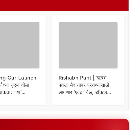
ng Car Launch
Rishabh Pant | ऋषभ
र्षाच्या सुरुवातीला
पंतला मैदानावर परतण्यासाठी
शकतात ‘या’
लागणार ‘एवढा’ वेळ, डॉक्टर
कार
म्हणाले…