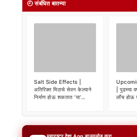
🕘 संबंधित बातम्या
Salt Side Effects |
Upcomi
अतिरिक्त मिठाचे सेवन केल्याने
| पुढच्या व
निर्माण होऊ शकतात ‘या’
लाँच होऊ 
समस्या
धमाकेदार 
महाराष्ट्र देशा App डाउनलोड करा