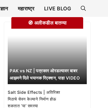
रज्ञान
महाराष्ट्र
LIVE BLOG
🧭 अलीकडील बातम्या
PAK vs NZ | पत्रकार ओरडल्यावर बाबर
आझमने दिले भयानक रिएक्शन, पाहा VIDEO
Salt Side Effects | अतिरिक्त
मिठाचे सेवन केल्याने निर्माण होऊ
शकतात ‘या’ समस्या