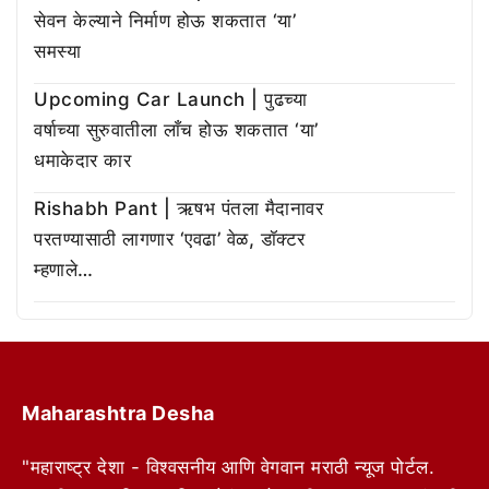
सेवन केल्याने निर्माण होऊ शकतात ‘या’
समस्या
Upcoming Car Launch | पुढच्या
वर्षाच्या सुरुवातीला लाँच होऊ शकतात ‘या’
धमाकेदार कार
Rishabh Pant | ऋषभ पंतला मैदानावर
परतण्यासाठी लागणार ‘एवढा’ वेळ, डॉक्टर
म्हणाले…
Maharashtra Desha
"महाराष्ट्र देशा - विश्वसनीय आणि वेगवान मराठी न्यूज पोर्टल.