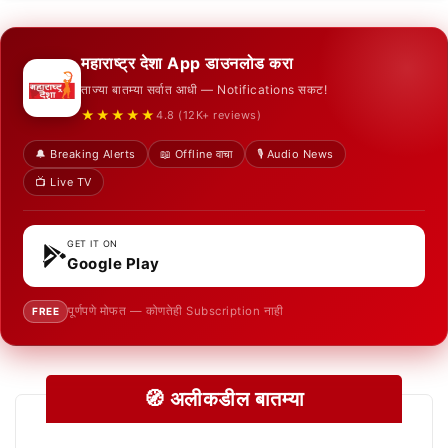
महाराष्ट्र देशा App डाउनलोड करा
ताज्या बातम्या सर्वात आधी — Notifications सकट!
★★★★★
4.8 (12K+ reviews)
🔔 Breaking Alerts
📖 Offline वाचा
🎙️ Audio News
📺 Live TV
GET IT ON
Google Play
पूर्णपणे मोफत — कोणतेही Subscription नाही
FREE
🧭 अलीकडील बातम्या