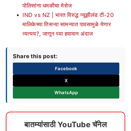
पोलिसांना धमकीचा मेसेज
IND vs NZ | भारत विरुद्ध न्यूझीलंड टी-20
मालिकेच्या तिसऱ्या सामन्यात पावसामुळे येणार
व्यत्यय?, जाणून घ्या हवामान अंदाज
Share this post:
Facebook
X
WhatsApp
बातम्यांसाठी YouTube चॅनेल