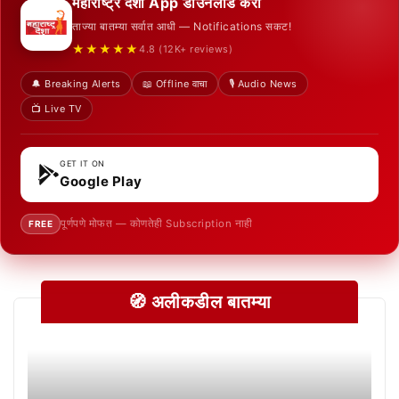
महाराष्ट्र देशा App डाउनलोड करा
ताज्या बातम्या सर्वात आधी — Notifications सकट!
★★★★★
4.8 (12K+ reviews)
🔔 Breaking Alerts
📖 Offline वाचा
🎙️ Audio News
📺 Live TV
GET IT ON
Google Play
पूर्णपणे मोफत — कोणतेही Subscription नाही
FREE
🧭 अलीकडील बातम्या