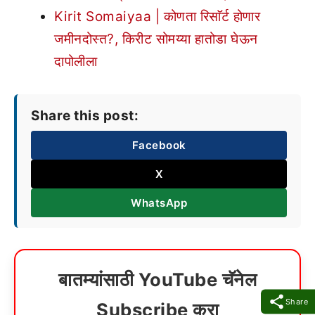
Kirit Somaiyaa | कोणता रिसाॅर्ट होणार
जमीनदोस्त?, किरीट सोमय्या हातोडा घेऊन
दापोलीला
Share this post:
Facebook
X
WhatsApp
बातम्यांसाठी YouTube चॅनेल
Share
Subscribe करा