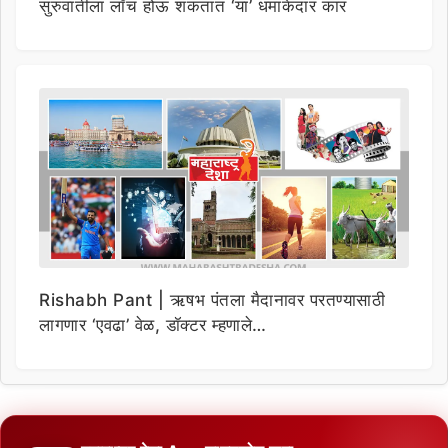
सुरुवातीला लाँच होऊ शकतात ‘या’ धमाकेदार कार
Rishabh Pant | ऋषभ पंतला मैदानावर परतण्यासाठी
लागणार ‘एवढा’ वेळ, डॉक्टर म्हणाले…