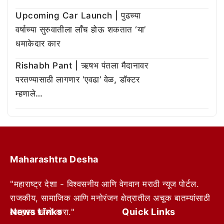
Upcoming Car Launch | पुढच्या
वर्षाच्या सुरुवातीला लाँच होऊ शकतात ‘या’
धमाकेदार कार
Rishabh Pant | ऋषभ पंतला मैदानावर
परतण्यासाठी लागणार ‘एवढा’ वेळ, डॉक्टर
म्हणाले…
Maharashtra Desha
"महाराष्ट्र देशा - विश्वसनीय आणि वेगवान मराठी न्यूज पोर्टल.
राजकीय, सामाजिक आणि मनोरंजन क्षेत्रातील अचूक बातम्यांसाठी
News Links
Quick Links
आम्हाला फॉलो करा."