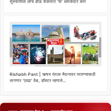
सुरुवातीला लाँच होऊ शकतात ‘या’ धमाकेदार कार
Rishabh Pant | ऋषभ पंतला मैदानावर परतण्यासाठी
लागणार ‘एवढा’ वेळ, डॉक्टर म्हणाले…