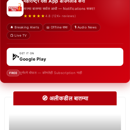
महाराष्ट्र देशा App डाउनलोड करा
ताज्या बातम्या सर्वात आधी — Notifications सकट!
★★★★★
4.8 (12K+ reviews)
🔔 Breaking Alerts
📖 Offline वाचा
🎙️ Audio News
📺 Live TV
GET IT ON
Google Play
पूर्णपणे मोफत — कोणतेही Subscription नाही
FREE
🧭 अलीकडील बातम्या