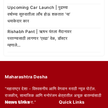
Upcoming Car Launch | पुढच्या
वर्षाच्या सुरुवातीला लाँच होऊ शकतात ‘या’
धमाकेदार कार
Rishabh Pant | ऋषभ पंतला मैदानावर
परतण्यासाठी लागणार ‘एवढा’ वेळ, डॉक्टर
म्हणाले…
Maharashtra Desha
"महाराष्ट्र देशा - विश्वसनीय आणि वेगवान मराठी न्यूज पोर्टल.
राजकीय, सामाजिक आणि मनोरंजन क्षेत्रातील अचूक बातम्यांसाठी
News Links
Quick Links
आम्हाला फॉलो करा."