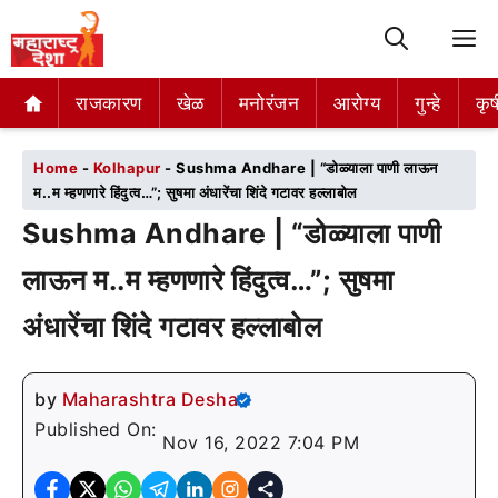
M
राजकारण
राजकारण
खेळ
खेळ
मनोरंजन
मनोरंजन
आरोग्य
आरोग्य
गुन्हे
गुन्हे
कृष
कृष
Home
-
Kolhapur
-
Sushma Andhare | “डोळ्याला पाणी लाऊन
म..म म्हणणारे हिंदुत्व…”; सुषमा अंधारेंचा शिंदे गटावर हल्लाबोल
Sushma Andhare | “डोळ्याला पाणी
लाऊन म..म म्हणणारे हिंदुत्व…”; सुषमा
अंधारेंचा शिंदे गटावर हल्लाबोल
by
Maharashtra Desha
Published On:
Nov 16, 2022 7:04 PM