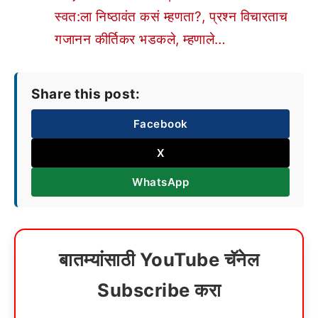
स्वत:ला निष्ठावंत कसं म्हणता?, प्रश्न विचारताच
गजानन कीर्तिकर भडकले, म्हणाले…
Share this post:
Facebook
X
WhatsApp
बातम्यांसाठी YouTube चॅनेल
Subscribe करा