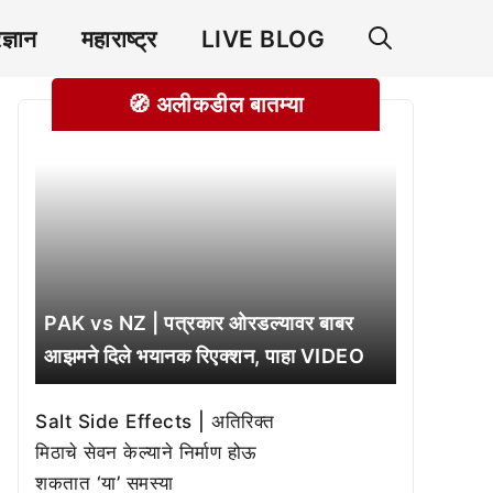
रज्ञान
महाराष्ट्र
LIVE BLOG
🧭 अलीकडील बातम्या
PAK vs NZ | पत्रकार ओरडल्यावर बाबर
आझमने दिले भयानक रिएक्शन, पाहा VIDEO
Salt Side Effects | अतिरिक्त
मिठाचे सेवन केल्याने निर्माण होऊ
शकतात ‘या’ समस्या