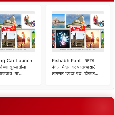
ng Car Launch
Rishabh Pant | ऋषभ
र्षाच्या सुरुवातीला
पंतला मैदानावर परतण्यासाठी
शकतात ‘या’
लागणार ‘एवढा’ वेळ, डॉक्टर
कार
म्हणाले…