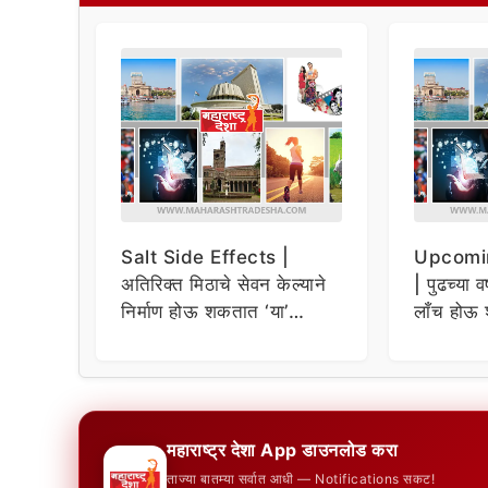
Salt Side Effects |
Upcomi
अतिरिक्त मिठाचे सेवन केल्याने
| पुढच्या व
निर्माण होऊ शकतात ‘या’
लाँच होऊ 
समस्या
धमाकेदार 
महाराष्ट्र देशा App डाउनलोड करा
ताज्या बातम्या सर्वात आधी — Notifications सकट!