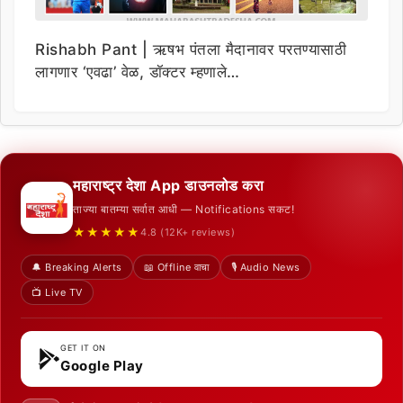
Rishabh Pant | ऋषभ पंतला मैदानावर परतण्यासाठी
लागणार ‘एवढा’ वेळ, डॉक्टर म्हणाले…
महाराष्ट्र देशा App डाउनलोड करा
ताज्या बातम्या सर्वात आधी — Notifications सकट!
★★★★★
4.8 (12K+ reviews)
🔔 Breaking Alerts
📖 Offline वाचा
🎙️ Audio News
📺 Live TV
GET IT ON
Google Play