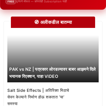
पूर्णपणे मोफत — कोणतेही Subscription नाही
FREE
🧭 अलीकडील बातम्या
PAK vs NZ | पत्रकार ओरडल्यावर बाबर आझमने दिले
भयानक रिएक्शन, पाहा VIDEO
Salt Side Effects | अतिरिक्त मिठाचे
सेवन केल्याने निर्माण होऊ शकतात ‘या’
समस्या