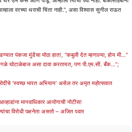
थर उभे करू आणि पाडू. आम्हाला त्याची पर्वा नाही. बाळासाहेबांनी
आम्हाला वरच्या थराची चिंता नाही.”, असा विश्वास सुनील राऊत
ात पंकजा मुंडेंचा मोठा हात!, “कबुली देत म्हणाल्या, होय मी…”
गळे घोटाळेबाज असा दावा करतायत, पण पी.एम.सी. बँक…”;
 मोदींचे ‘स्वच्छ भारत अभियान’ असेल तर अमृत महोत्सवात
व्हाडांना मानवाधिकार आयोगाची नोटीस!
्यांचा विरोधी पक्षनेता असतो – अजित पवार