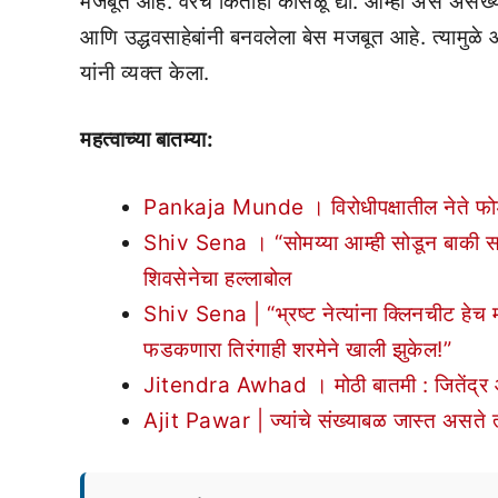
मजबूत आहे. वरचे कितीही कोसळू द्या. आम्ही असे असंख्य 
आणि उद्धवसाहेबांनी बनवलेला बेस मजबूत आहे. त्यामुळे 
यांनी व्यक्त केला.
महत्वाच्या बातम्या:
Pankaja Munde । विरोधीपक्षातील नेते फोडण्य
Shiv Sena । “सोमय्या आम्ही सोडून बाकी स
शिवसेनेचा हल्लाबोल
Shiv Sena | “भ्रष्ट नेत्यांना क्लिनचीट हेच
फडकणारा तिरंगाही शरमेने खाली झुकेल!”
Jitendra Awhad । मोठी बातमी : जितेंद्र आ
Ajit Pawar | ज्यांचे संख्याबळ जास्त असते त