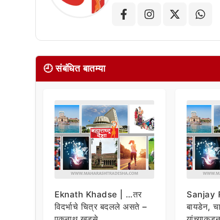
🕘 संबंधित बातम्या
Eknath Khadse | …तर
Sanjay R
विदर्भाचे चित्र बदलले असते –
बायडेन, चार
एकनाथ खडसे
यांच्याकडू