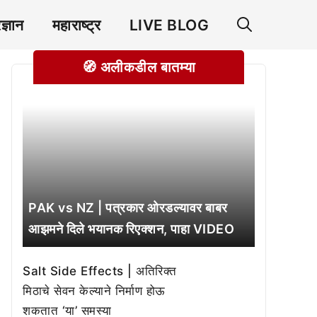
रज्ञान
महाराष्ट्र
LIVE BLOG
🧭 अलीकडील बातम्या
PAK vs NZ | पत्रकार ओरडल्यावर बाबर
आझमने दिले भयानक रिएक्शन, पाहा VIDEO
Salt Side Effects | अतिरिक्त
मिठाचे सेवन केल्याने निर्माण होऊ
शकतात ‘या’ समस्या