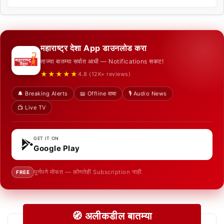
महाराष्ट्र देशा App डाउनलोड करा
ताज्या बातम्या सर्वात आधी — Notifications सकट!
★★★★★
4.8 (12K+ reviews)
🔔 Breaking Alerts
📖 Offline वाचा
🎙️ Audio News
📺 Live TV
GET IT ON
Google Play
पूर्णपणे मोफत — कोणतेही Subscription नाही
FREE
🧭 अलीकडील बातम्या