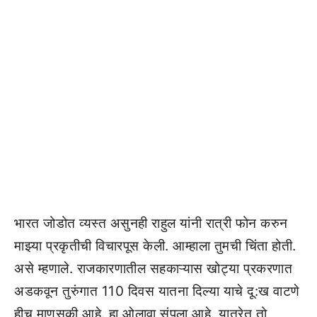
भारत जोडोत व्यस्त असुनही राहुल यांनी रात्री फोन करुन
माझ्या प्रकृतीची विचारपूस केली. आम्हाला तुमची चिंता होती.
असे म्हणाले. राजकारणातील सहकाऱ्यास खोट्या प्रकरणात
अडकवून तुरुंगात 110 दिवस यातना दिल्या याचे दू:ख वाटणे
हीच माणुसकी आहे. हा ओलावा संपला आहे. यात्रेत तो