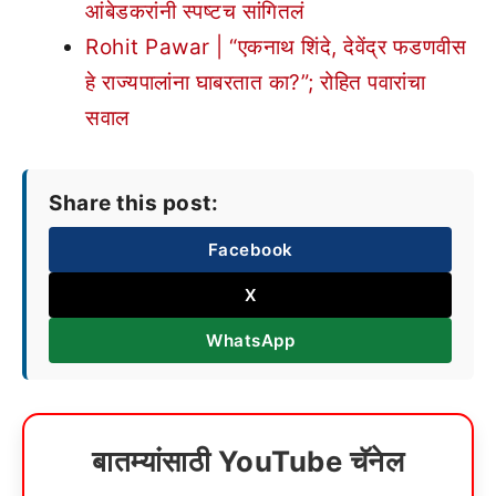
आंबेडकरांनी स्पष्टच सांगितलं
Rohit Pawar | “एकनाथ शिंदे, देवेंद्र फडणवीस
हे राज्यपालांना घाबरतात का?”; रोहित पवारांचा
सवाल
Share this post:
Facebook
X
WhatsApp
बातम्यांसाठी YouTube चॅनेल