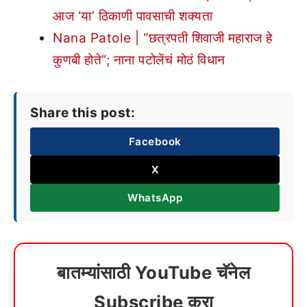
आज ‘या’ ठिकाणी पावसाची शक्यता
Nana Patole | “छत्रपती शिवाजी महाराज हे
कुणबी होते”; नाना पटोलेंचं मोठं विधान
Share this post:
Facebook
X
WhatsApp
बातम्यांसाठी YouTube चॅनेल
Subscribe करा