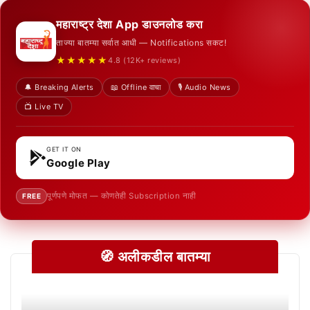
महाराष्ट्र देशा App डाउनलोड करा
ताज्या बातम्या सर्वात आधी — Notifications सकट!
★★★★★
4.8 (12K+ reviews)
🔔 Breaking Alerts
📖 Offline वाचा
🎙️ Audio News
📺 Live TV
GET IT ON
Google Play
पूर्णपणे मोफत — कोणतेही Subscription नाही
FREE
🧭 अलीकडील बातम्या