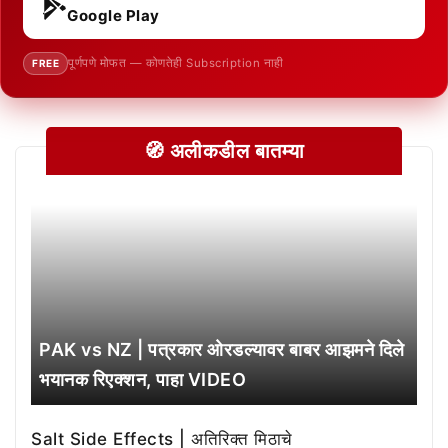
Google Play
पूर्णपणे मोफत — कोणतेही Subscription नाही
FREE
🧭 अलीकडील बातम्या
PAK vs NZ | पत्रकार ओरडल्यावर बाबर आझमने दिले
भयानक रिएक्शन, पाहा VIDEO
Salt Side Effects | अतिरिक्त मिठाचे