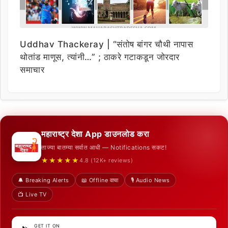
Uddhav Thackeray | “संतोष बांगर चौथी नापास
थोतांड माणूस, त्यांनी…” ; ठाकरे गटाकडून जोरदार
समाचार
महाराष्ट्र देशा App डाउनलोड करा
ताज्या बातम्या सर्वात आधी — Notifications सकट!
★★★★★
4.8 (12K+ reviews)
🔔 Breaking Alerts
📖 Offline वाचा
🎙️ Audio News
📺 Live TV
GET IT ON