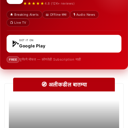
★★★★★
4.8 (12K+ reviews)
🔔 Breaking Alerts
📖 Offline वाचा
🎙️ Audio News
📺 Live TV
GET IT ON
Google Play
पूर्णपणे मोफत — कोणतेही Subscription नाही
FREE
🧭 अलीकडील बातम्या