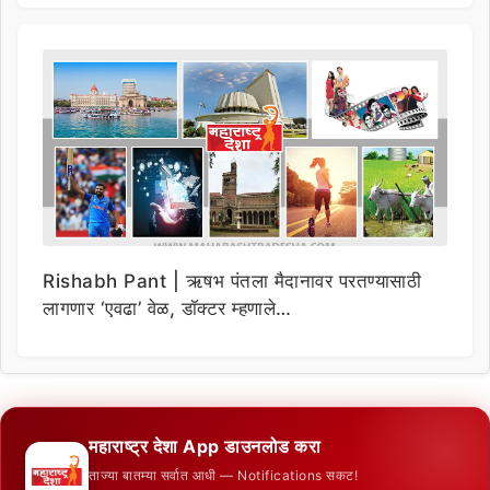
Rishabh Pant | ऋषभ पंतला मैदानावर परतण्यासाठी
लागणार ‘एवढा’ वेळ, डॉक्टर म्हणाले…
महाराष्ट्र देशा App डाउनलोड करा
ताज्या बातम्या सर्वात आधी — Notifications सकट!