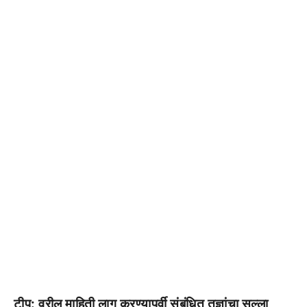
टीप: वरील माहिती लागू करण्यापूर्वी संबंधित तज्ञांचा सल्ला