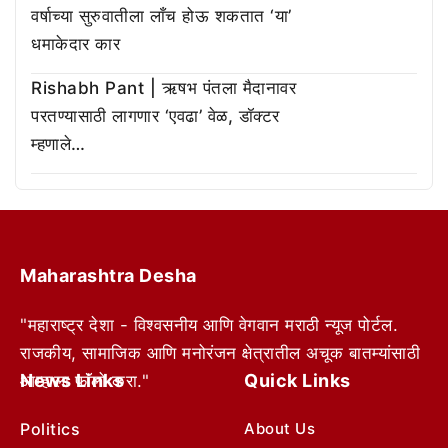
वर्षाच्या सुरुवातीला लाँच होऊ शकतात ‘या’
धमाकेदार कार
Rishabh Pant | ऋषभ पंतला मैदानावर
परतण्यासाठी लागणार ‘एवढा’ वेळ, डॉक्टर
म्हणाले…
Maharashtra Desha
"महाराष्ट्र देशा - विश्वसनीय आणि वेगवान मराठी न्यूज पोर्टल.
राजकीय, सामाजिक आणि मनोरंजन क्षेत्रातील अचूक बातम्यांसाठी
News Links
Quick Links
आम्हाला फॉलो करा."
Politics
About Us