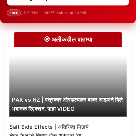
पूर्णपणे मोफत — कोणतेही Subscription नाही
FREE
🧭 अलीकडील बातम्या
PAK vs NZ | पत्रकार ओरडल्यावर बाबर आझमने दिले
भयानक रिएक्शन, पाहा VIDEO
Salt Side Effects | अतिरिक्त मिठाचे
सेवन केल्याने निर्माण होऊ शकतात ‘या’