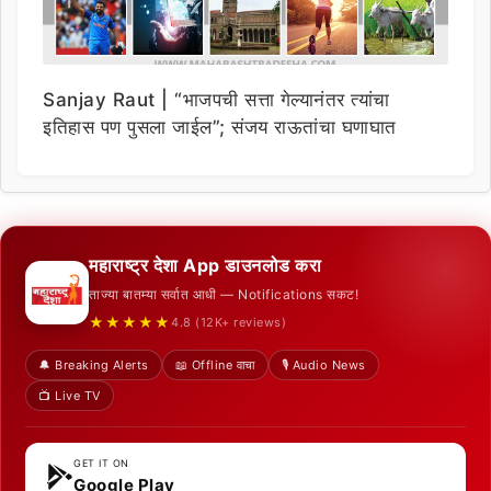
Sanjay Raut | “भाजपची सत्ता गेल्यानंतर त्यांचा
इतिहास पण पुसला जाईल”; संजय राऊतांचा घणाघात
महाराष्ट्र देशा App डाउनलोड करा
ताज्या बातम्या सर्वात आधी — Notifications सकट!
★★★★★
4.8 (12K+ reviews)
🔔 Breaking Alerts
📖 Offline वाचा
🎙️ Audio News
📺 Live TV
GET IT ON
Google Play