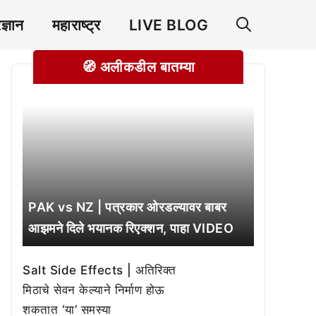
रज्ञान
महाराष्ट्र
LIVE BLOG
🧭 अलीकडील बातम्या
PAK vs NZ | पत्रकार ओरडल्यावर बाबर
आझमने दिले भयानक रिएक्शन, पाहा VIDEO
Salt Side Effects | अतिरिक्त
मिठाचे सेवन केल्याने निर्माण होऊ
शकतात ‘या’ समस्या