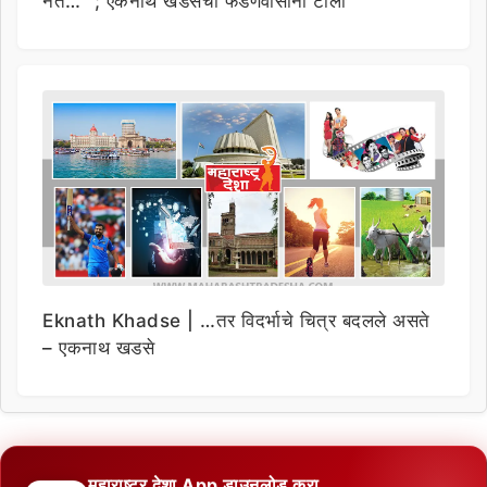
नेते…” ; एकनाथ खडसेंची फडणवीसांना टोला
Eknath Khadse | …तर विदर्भाचे चित्र बदलले असते
– एकनाथ खडसे
महाराष्ट्र देशा App डाउनलोड करा