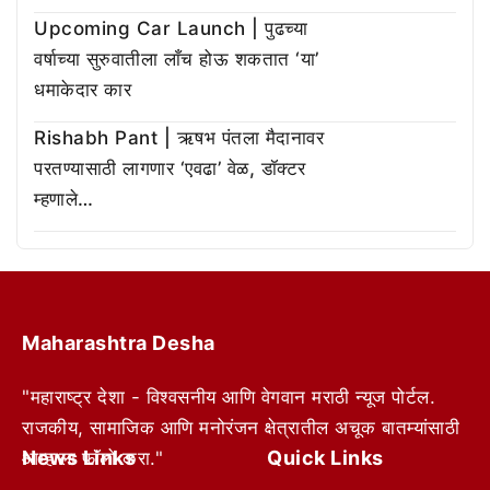
Upcoming Car Launch | पुढच्या
वर्षाच्या सुरुवातीला लाँच होऊ शकतात ‘या’
धमाकेदार कार
Rishabh Pant | ऋषभ पंतला मैदानावर
परतण्यासाठी लागणार ‘एवढा’ वेळ, डॉक्टर
म्हणाले…
Maharashtra Desha
"महाराष्ट्र देशा - विश्वसनीय आणि वेगवान मराठी न्यूज पोर्टल.
राजकीय, सामाजिक आणि मनोरंजन क्षेत्रातील अचूक बातम्यांसाठी
News Links
Quick Links
आम्हाला फॉलो करा."