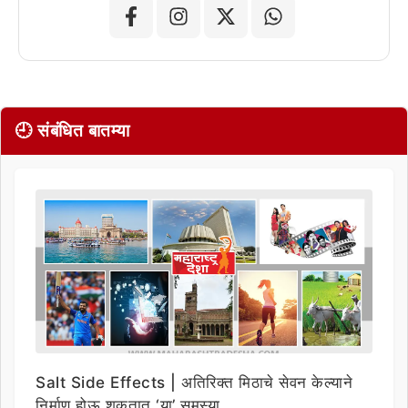
🕘 संबंधित बातम्या
Salt Side Effects | अतिरिक्त मिठाचे सेवन केल्याने
निर्माण होऊ शकतात ‘या’ समस्या