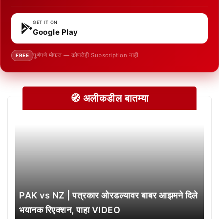
GET IT ON
Google Play
पूर्णपणे मोफत — कोणतेही Subscription नाही
FREE
🧭 अलीकडील बातम्या
PAK vs NZ | पत्रकार ओरडल्यावर बाबर आझमने दिले
भयानक रिएक्शन, पाहा VIDEO