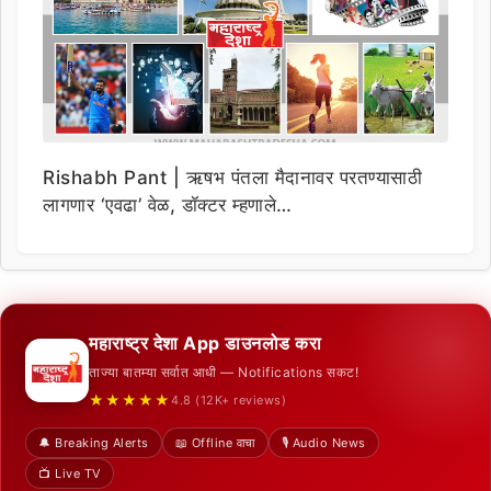
Rishabh Pant | ऋषभ पंतला मैदानावर परतण्यासाठी
लागणार ‘एवढा’ वेळ, डॉक्टर म्हणाले…
महाराष्ट्र देशा App डाउनलोड करा
ताज्या बातम्या सर्वात आधी — Notifications सकट!
★★★★★
4.8 (12K+ reviews)
🔔 Breaking Alerts
📖 Offline वाचा
🎙️ Audio News
📺 Live TV