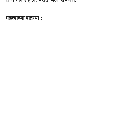
ते चांगलं राहील. मराठी मला समजते.
महत्वाच्या बातम्या :