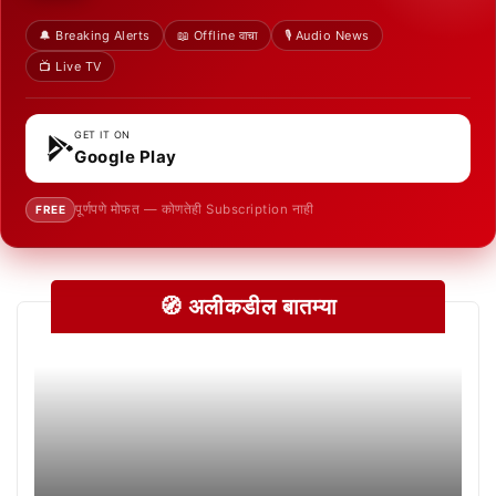
🔔 Breaking Alerts
📖 Offline वाचा
🎙️ Audio News
📺 Live TV
GET IT ON
Google Play
पूर्णपणे मोफत — कोणतेही Subscription नाही
FREE
🧭 अलीकडील बातम्या