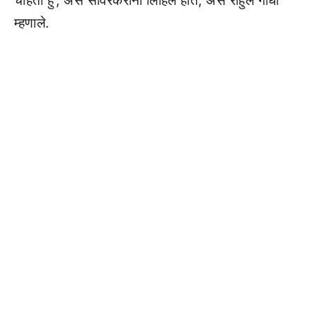
चाहता हु’, असे सावरकरांनी लिहिले होते, असे राहुल गांधी
म्हणाले.