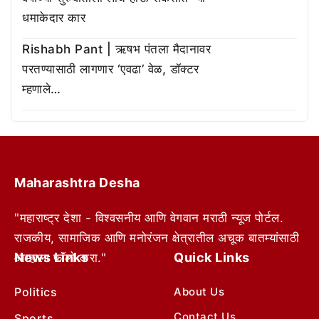
धमाकेदार कार
Rishabh Pant | ऋषभ पंतला मैदानावर
परतण्यासाठी लागणार ‘एवढा’ वेळ, डॉक्टर
म्हणाले…
Maharashtra Desha
"महाराष्ट्र देशा - विश्वसनीय आणि वेगवान मराठी न्यूज पोर्टल.
राजकीय, सामाजिक आणि मनोरंजन क्षेत्रातील अचूक बातम्यांसाठी
News Links
Quick Links
आम्हाला फॉलो करा."
Politics
About Us
Contact Us
Sports