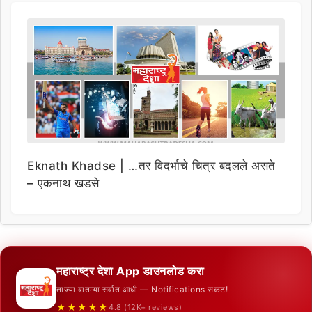
Eknath Khadse | …तर विदर्भाचे चित्र बदलले असते
– एकनाथ खडसे
महाराष्ट्र देशा App डाउनलोड करा
ताज्या बातम्या सर्वात आधी — Notifications सकट!
★★★★★
4.8 (12K+ reviews)