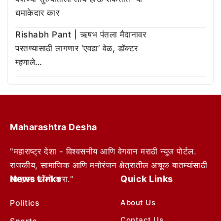
धमाकेदार कार
Rishabh Pant | ऋषभ पंतला मैदानावर
परतण्यासाठी लागणार ‘एवढा’ वेळ, डॉक्टर
म्हणाले…
Maharashtra Desha
"महाराष्ट्र देशा - विश्वसनीय आणि वेगवान मराठी न्यूज पोर्टल.
राजकीय, सामाजिक आणि मनोरंजन क्षेत्रातील अचूक बातम्यांसाठी
News Links
Quick Links
आम्हाला फॉलो करा."
Politics
About Us
Contact Us