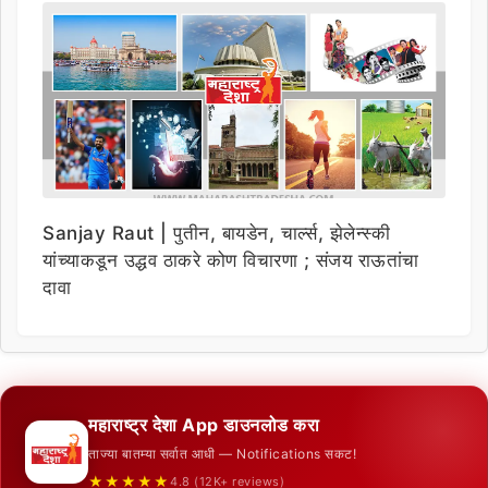
Sanjay Raut | पुतीन, बायडेन, चार्ल्स, झेलेन्स्की
यांच्याकडून उद्धव ठाकरे कोण विचारणा ; संजय राऊतांचा
दावा
महाराष्ट्र देशा App डाउनलोड करा
ताज्या बातम्या सर्वात आधी — Notifications सकट!
★★★★★
4.8 (12K+ reviews)