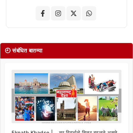
🕘 संबंधित बातम्या
Eknath Khadse | …तर विदर्भाचे चित्र बदलले असते