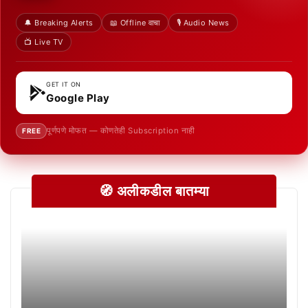
🔔 Breaking Alerts
📖 Offline वाचा
🎙️ Audio News
📺 Live TV
GET IT ON
Google Play
पूर्णपणे मोफत — कोणतेही Subscription नाही
FREE
🧭 अलीकडील बातम्या