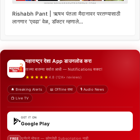
Rishabh Pant | ऋषभ पंतला मैदानावर परतण्यासाठी
लागणार ‘एवढा’ वेळ, डॉक्टर म्हणाले…
महाराष्ट्र देशा App डाउनलोड करा
ताज्या बातम्या सर्वात आधी — Notifications सकट!
★★★★★
4.8 (12K+ reviews)
🔔 Breaking Alerts
📖 Offline वाचा
🎙️ Audio News
📺 Live TV
GET IT ON
Google Play
पूर्णपणे मोफत — कोणतेही Subscription नाही
FREE