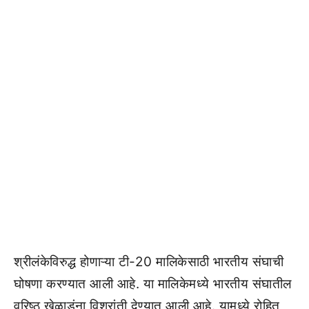
श्रीलंकेविरुद्ध होणाऱ्या टी-20 मालिकेसाठी भारतीय संघाची
घोषणा करण्यात आली आहे. या मालिकेमध्ये भारतीय संघातील
वरिष्ठ खेळाडूंना विश्रांती देण्यात आली आहे. यामध्ये रोहित