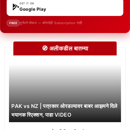
GET IT ON
Google Play
पूर्णपणे मोफत — कोणतेही Subscription नाही
FREE
🧭 अलीकडील बातम्या
PAK vs NZ | पत्रकार ओरडल्यावर बाबर आझमने दिले
भयानक रिएक्शन, पाहा VIDEO