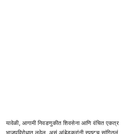
यावेळी, आगामी निवडणुकीत शिवसेना आणि वंचित एकत्र
भाजपविरोधात लढेल, असं आंबेडकरांनी स्पष्टच सांगितलं