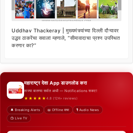
Uddhav Thackeray | मुख्यमंत्र्यांच्या दिल्ली दौऱ्यावर
उद्धव ठाकरेंचा सवाल! म्हणाले, “सीमावादाचा प्रश्न उपस्थित
करणार का?”
महाराष्ट्र देशा App डाउनलोड करा
ताज्या बातम्या सर्वात आधी — Notifications सकट!
★★★★★
4.8 (12K+ reviews)
🔔 Breaking Alerts
📖 Offline वाचा
🎙️ Audio News
📺 Live TV