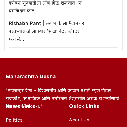
वर्षाच्या सुरुवातीला लाँच होऊ शकतात ‘या’
धमाकेदार कार
Rishabh Pant | ऋषभ पंतला मैदानावर
परतण्यासाठी लागणार ‘एवढा’ वेळ, डॉक्टर
म्हणाले…
Maharashtra Desha
"महाराष्ट्र देशा - विश्वसनीय आणि वेगवान मराठी न्यूज पोर्टल.
राजकीय, सामाजिक आणि मनोरंजन क्षेत्रातील अचूक बातम्यांसाठी
News Links
Quick Links
आम्हाला फॉलो करा."
Politics
About Us