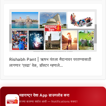
Rishabh Pant | ऋषभ पंतला मैदानावर परतण्यासाठी
लागणार ‘एवढा’ वेळ, डॉक्टर म्हणाले…
महाराष्ट्र देशा App डाउनलोड करा
ताज्या बातम्या सर्वात आधी — Notifications सकट!