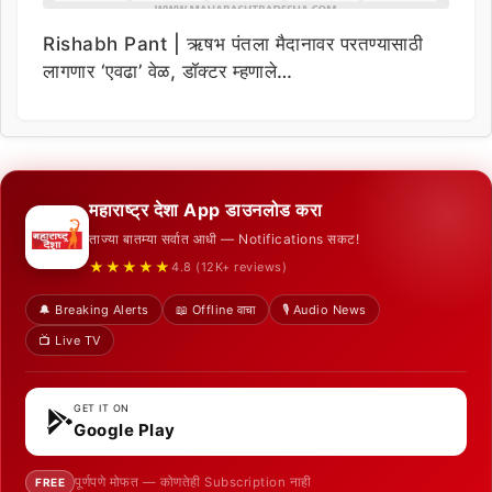
Rishabh Pant | ऋषभ पंतला मैदानावर परतण्यासाठी
लागणार ‘एवढा’ वेळ, डॉक्टर म्हणाले…
महाराष्ट्र देशा App डाउनलोड करा
ताज्या बातम्या सर्वात आधी — Notifications सकट!
★★★★★
4.8 (12K+ reviews)
🔔 Breaking Alerts
📖 Offline वाचा
🎙️ Audio News
📺 Live TV
GET IT ON
Google Play
पूर्णपणे मोफत — कोणतेही Subscription नाही
FREE