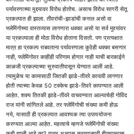
पर्यावरणाच्या मुद्दयावर विरोध होतोच. असाच विरोध सागरी सेतू
प्रकल्पात ही झाला. तीवरांची-झाडांची कत्तल असो वा
फ्लेमिंगोच्या वास्तव्यास लागणारा धक्का असो या सर्व मुद्द्यांवर
या प्रकल्पाला ही मोठा विरोध होताना दिसतो. पण प्रत्यक्षात
मात्र हा प्रकल्प राबवताना पर्यावरणाला कुठेही धक्का बसणार
नाही, फ्लेमिंगोवर काहीही परिणाम होणार नाही याची बारकाईने
काळजी प्रकल्पाच्या सुरुवातीपासून घेण्यात आली आहे.
त्यामुळेच या कामासाठी जितकी झाडे-तीवरे कापावी लागणार
होती त्याच्या केवळ 50 टक्केच झाडे-तिवरे कापण्यात आली
आहेत. शक्य तितकी झाडे-तीवरे वाचवण्यात आल्याचेही गोविंद
राज यांनी सांगितले आहे. तर फ्लेमिंगोची संख्या कमी होऊ
नये, यासाठी ही प्रकल्पात आवश्यक त्या उपाययोजना
करण्यात आल्या आहेत. महत्वाचे म्हणजे फ्लेमिंगोची संख्या
कमी झाली आहे का? यावर अभ्यास करण्यासाठी बीएचएनएस