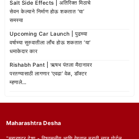
Salt Side Effects | अतिरिक्त मिठाचे
सेवन केल्याने निर्माण होऊ शकतात ‘या’
समस्या
Upcoming Car Launch | पुढच्या
वर्षाच्या सुरुवातीला लाँच होऊ शकतात ‘या’
धमाकेदार कार
Rishabh Pant | ऋषभ पंतला मैदानावर
परतण्यासाठी लागणार ‘एवढा’ वेळ, डॉक्टर
म्हणाले…
Maharashtra Desha
"महाराष्ट्र देशा - विश्वसनीय आणि वेगवान मराठी न्यूज पोर्टल.