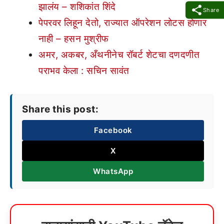
झालंय – शशिकांत शिंदे
Share
पेपरवर लिहून देतो, राज्यात ऑपरेशन लोटस होणार
नाही – हसन मुश्रीफ
अमर, अकबर, अँथनीनेच रॉबर्ट शेटचा दणदणीत
पराभव केला : सचिन सावंत
Share this post:
Facebook
X
WhatsApp