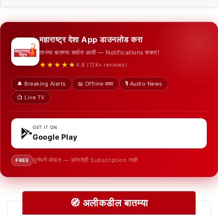
महाराष्ट्र देशा App डाउनलोड करा
ताज्या बातम्या सर्वात आधी — Notifications सकट!
★★★★★
4.8 (12K+ reviews)
🔔 Breaking Alerts
📖 Offline वाचा
🎙️ Audio News
📺 Live TV
GET IT ON
Google Play
पूर्णपणे मोफत — कोणतेही Subscription नाही
FREE
🧭 अलीकडील बातम्या