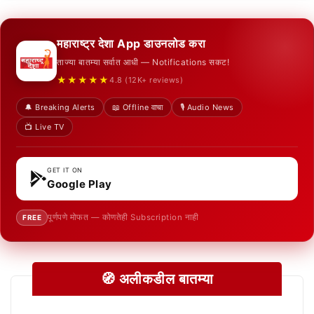
महाराष्ट्र देशा App डाउनलोड करा
ताज्या बातम्या सर्वात आधी — Notifications सकट!
★★★★★
4.8 (12K+ reviews)
🔔 Breaking Alerts
📖 Offline वाचा
🎙️ Audio News
📺 Live TV
GET IT ON
Google Play
पूर्णपणे मोफत — कोणतेही Subscription नाही
FREE
🧭 अलीकडील बातम्या