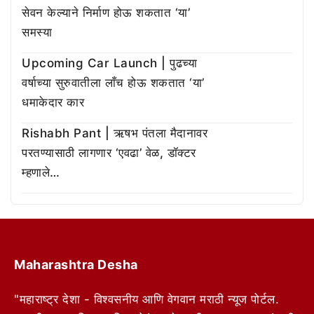
सेवन केल्याने निर्माण होऊ शकतात ‘या’
समस्या
Upcoming Car Launch | पुढच्या
वर्षाच्या सुरुवातीला लाँच होऊ शकतात ‘या’
धमाकेदार कार
Rishabh Pant | ऋषभ पंतला मैदानावर
परतण्यासाठी लागणार ‘एवढा’ वेळ, डॉक्टर
म्हणाले…
Maharashtra Desha
"महाराष्ट्र देशा - विश्वसनीय आणि वेगवान मराठी न्यूज पोर्टल.