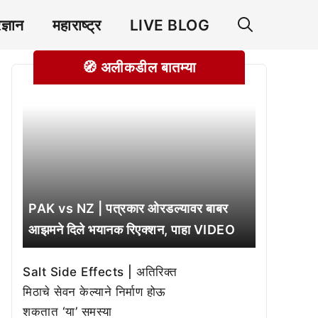
रज्ञान
महाराष्ट्र
LIVE BLOG
🧭 अलीकडील बातम्या
PAK vs NZ | पत्रकार ओरडल्यावर बाबर
आझमने दिले भयानक रिएक्शन, पाहा VIDEO
Salt Side Effects | अतिरिक्त
मिठाचे सेवन केल्याने निर्माण होऊ
शकतात ‘या’ समस्या