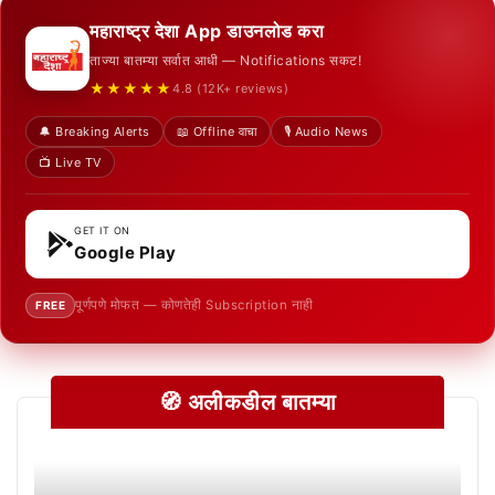
महाराष्ट्र देशा App डाउनलोड करा
ताज्या बातम्या सर्वात आधी — Notifications सकट!
★★★★★
4.8 (12K+ reviews)
🔔 Breaking Alerts
📖 Offline वाचा
🎙️ Audio News
📺 Live TV
GET IT ON
Google Play
पूर्णपणे मोफत — कोणतेही Subscription नाही
FREE
🧭 अलीकडील बातम्या