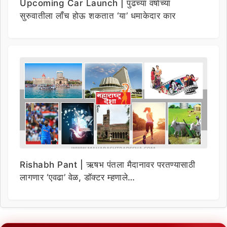
Upcoming Car Launch | पुढच्या वर्षाच्या
सुरुवातीला लाँच होऊ शकतात ‘या’ धमाकेदार कार
Rishabh Pant | ऋषभ पंतला मैदानावर परतण्यासाठी
लागणार ‘एवढा’ वेळ, डॉक्टर म्हणाले…