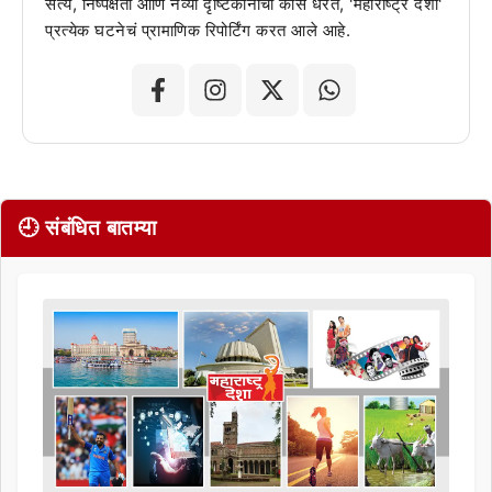
सत्य, निष्पक्षता आणि नव्या दृष्टिकोनाची कास धरत, 'महाराष्ट्र देशा'
प्रत्येक घटनेचं प्रामाणिक रिपोर्टिंग करत आले आहे.
🕘 संबंधित बातम्या