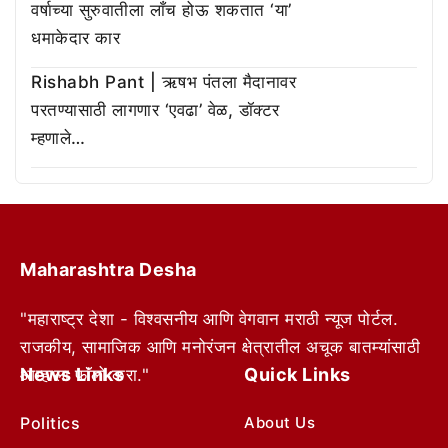
वर्षाच्या सुरुवातीला लाँच होऊ शकतात ‘या’
धमाकेदार कार
Rishabh Pant | ऋषभ पंतला मैदानावर
परतण्यासाठी लागणार ‘एवढा’ वेळ, डॉक्टर
म्हणाले…
Maharashtra Desha
"महाराष्ट्र देशा - विश्वसनीय आणि वेगवान मराठी न्यूज पोर्टल.
राजकीय, सामाजिक आणि मनोरंजन क्षेत्रातील अचूक बातम्यांसाठी
News Links
Quick Links
आम्हाला फॉलो करा."
Politics
About Us