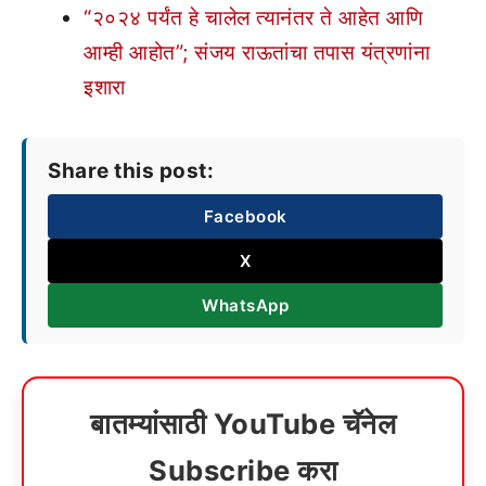
“२०२४ पर्यंत हे चालेल त्यानंतर ते आहेत आणि
आम्ही आहोत”; संजय राऊतांचा तपास यंत्रणांना
इशारा
Share this post:
Facebook
X
WhatsApp
बातम्यांसाठी YouTube चॅनेल
Subscribe करा