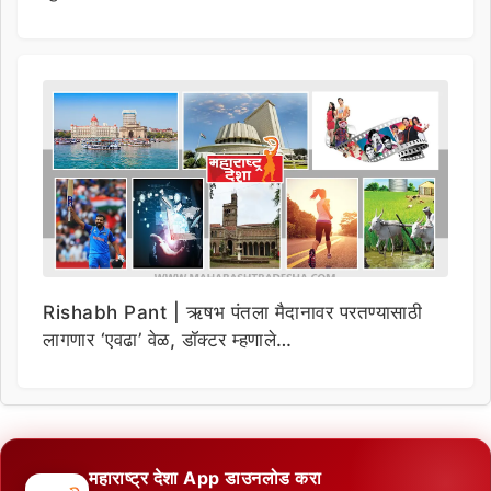
Rishabh Pant | ऋषभ पंतला मैदानावर परतण्यासाठी
लागणार ‘एवढा’ वेळ, डॉक्टर म्हणाले…
महाराष्ट्र देशा App डाउनलोड करा