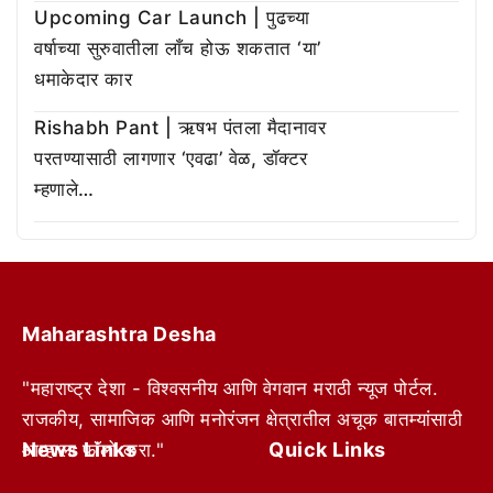
Upcoming Car Launch | पुढच्या
वर्षाच्या सुरुवातीला लाँच होऊ शकतात ‘या’
धमाकेदार कार
Rishabh Pant | ऋषभ पंतला मैदानावर
परतण्यासाठी लागणार ‘एवढा’ वेळ, डॉक्टर
म्हणाले…
Maharashtra Desha
"महाराष्ट्र देशा - विश्वसनीय आणि वेगवान मराठी न्यूज पोर्टल.
राजकीय, सामाजिक आणि मनोरंजन क्षेत्रातील अचूक बातम्यांसाठी
News Links
Quick Links
आम्हाला फॉलो करा."