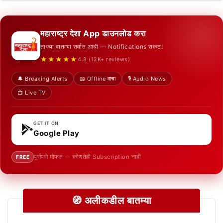
महाराष्ट्र देशा App डाउनलोड करा
ताज्या बातम्या सर्वात आधी — Notifications सकट!
★★★★★
4.8 (12K+ reviews)
🔔 Breaking Alerts
📖 Offline वाचा
🎙️ Audio News
📺 Live TV
GET IT ON
Google Play
पूर्णपणे मोफत — कोणतेही Subscription नाही
FREE
🧭 अलीकडील बातम्या