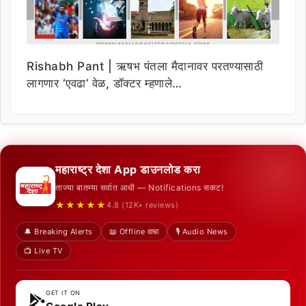
Rishabh Pant | ऋषभ पंतला मैदानावर परतण्यासाठी
लागणार ‘एवढा’ वेळ, डॉक्टर म्हणाले…
महाराष्ट्र देशा App डाउनलोड करा
ताज्या बातम्या सर्वात आधी — Notifications सकट!
★★★★★
4.8 (12K+ reviews)
🔔 Breaking Alerts
📖 Offline वाचा
🎙️ Audio News
📺 Live TV
GET IT ON