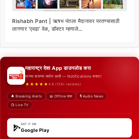
Rishabh Pant | ऋषभ पंतला मैदानावर परतण्यासाठी
लागणार ‘एवढा’ वेळ, डॉक्टर म्हणाले…
महाराष्ट्र देशा App डाउनलोड करा
ताज्या बातम्या सर्वात आधी — Notifications सकट!
★★★★★
4.8 (12K+ reviews)
🔔 Breaking Alerts
📖 Offline वाचा
🎙️ Audio News
📺 Live TV
GET IT ON
Google Play