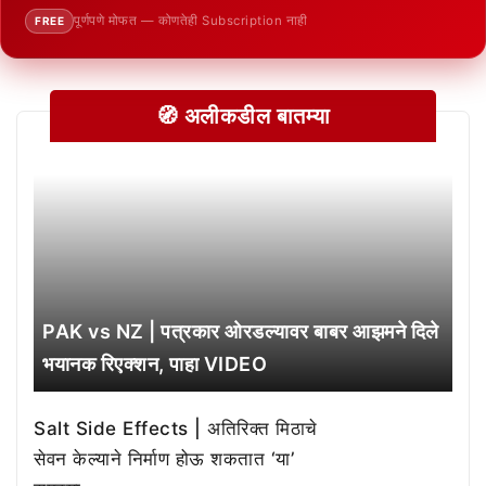
पूर्णपणे मोफत — कोणतेही Subscription नाही
FREE
🧭 अलीकडील बातम्या
PAK vs NZ | पत्रकार ओरडल्यावर बाबर आझमने दिले
भयानक रिएक्शन, पाहा VIDEO
Salt Side Effects | अतिरिक्त मिठाचे
सेवन केल्याने निर्माण होऊ शकतात ‘या’