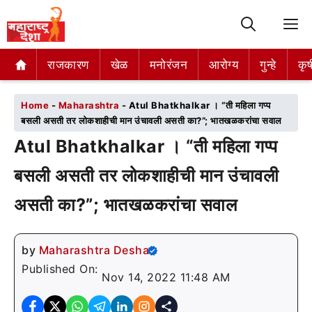
M
राजकारण
राजकारण
खेळ
खेळ
मनोरंजन
मनोरंजन
आरोग्य
आरोग्य
गुन्हे
गुन्हे
कृष
कृष
Home
-
Maharashtra
-
Atul Bhatkhalkar । “ती महिला गप्प
बसली असती तर लोकशाहीची मान उंचावली असती का?”; भातखळकरांचा सवाल
Atul Bhatkhalkar । “ती महिला गप्प
बसली असती तर लोकशाहीची मान उंचावली
असती का?”; भातखळकरांचा सवाल
by
Maharashtra Desha
Published On:
Nov 14, 2022 11:48 AM