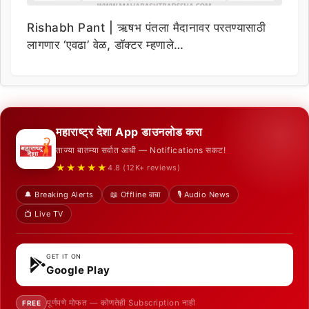
Rishabh Pant | ऋषभ पंतला मैदानावर परतण्यासाठी
लागणार ‘एवढा’ वेळ, डॉक्टर म्हणाले…
महाराष्ट्र देशा App डाउनलोड करा
ताज्या बातम्या सर्वात आधी — Notifications सकट!
★★★★★
4.8 (12K+ reviews)
🔔 Breaking Alerts
📖 Offline वाचा
🎙️ Audio News
📺 Live TV
GET IT ON
Google Play
पूर्णपणे मोफत — कोणतेही Subscription नाही
FREE