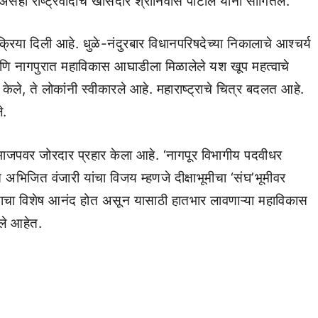
ंही राष्ट्रवादीचे खासदार श्रीनिवास पाटील यांनी सांगितले.
तिक्रिया दिली आहे. धुळे-नंदुरबार विधानपरिषदेच्या निकालाचे आश्चर्य
े आणि नागपुरात महाविकास आघाडीला मिळालेले यश खूप महत्वाचे
ले, ते लोकांनी स्वीकारले आहे. महाराष्ट्राचे चित्र बदलत आहे.
े.
 भाजपवर जोरदार प्रहार केला आहे. ‘नागपूर विभागीय पदवीधर
अभिजित वंजारी यांचा विजय म्हणजे दीक्षाभूमीचा ‘संघ’भूमीवर
जयाचा विशेष आनंद होत असून यासाठी हातभार लावणाऱ्या महाविकास
ाले आहेत.