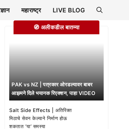
रज्ञान
महाराष्ट्र
LIVE BLOG
🧭 अलीकडील बातम्या
PAK vs NZ | पत्रकार ओरडल्यावर बाबर
आझमने दिले भयानक रिएक्शन, पाहा VIDEO
Salt Side Effects | अतिरिक्त
मिठाचे सेवन केल्याने निर्माण होऊ
शकतात ‘या’ समस्या