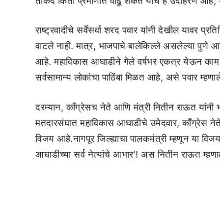
ताकद किती प्रमाणात वाढू शकते याच हे उदाहरण आहे, अस
राष्ट्रवादीचे सर्वेसर्वा शरद पवार यांनी देखील यावर प्र
वाटले नाही. मात्र, भाजपाचे बालेकिल्ले असलेल्या पुण
आहे. महाविकास आघाडीने गेले वर्षभर एकत्र येऊन काम के
सर्वसामान्य लोकांचा पाठिंबा मिळत आहे, असे पवार म्हणाल
दरम्यान, कॉंग्रेसच नेते आणि मंत्री नितीन राऊत यांनी
मतदारसंघात महाविकास आघाडीचे उमेदवार, काँग्रेस नेते 
विजय आहे.नागपूर जिल्ह्याचा पालकमंत्री म्हणून या वि
आघाडीच्या सर्व नेत्यांचे आभार’! अस नितीन राऊत म्हण