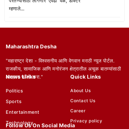
परतण्यासाठी लागणार ‘एवढा’ वेळ, डॉक्टर
म्हणाले…
Maharashtra Desha
"महाराष्ट्र देशा - विश्वसनीय आणि वेगवान मराठी न्यूज पोर्टल.
राजकीय, सामाजिक आणि मनोरंजन क्षेत्रातील अचूक बातम्यांसाठी
News Links
Quick Links
आम्हाला फॉलो करा."
Politics
About Us
Contact Us
Sports
Career
Entertainment
Privacy policy
Technology
Follow Us On Social Media