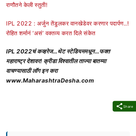
राणौतने केली स्तुती!
IPL 2022 : अर्जुन तेंडुलकर वानखेडेवर करणार पदार्पण..!
रोहित शर्मानं ‘असं’ वक्तव्य करत दिले संकेत
IPL 2022चं कव्हरेज…थेट स्टेडियममधून…फक्त
महाराष्ट्र देशावर! क्रीडा विश्वातील ताज्या बातम्या
वाचण्यासाठी लॉग इन करा
www.MaharashtraDesha.com
Share