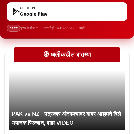
GET IT ON
Google Play
पूर्णपणे मोफत — कोणतेही Subscription नाही
FREE
🧭 अलीकडील बातम्या
PAK vs NZ | पत्रकार ओरडल्यावर बाबर आझमने दिले
भयानक रिएक्शन, पाहा VIDEO