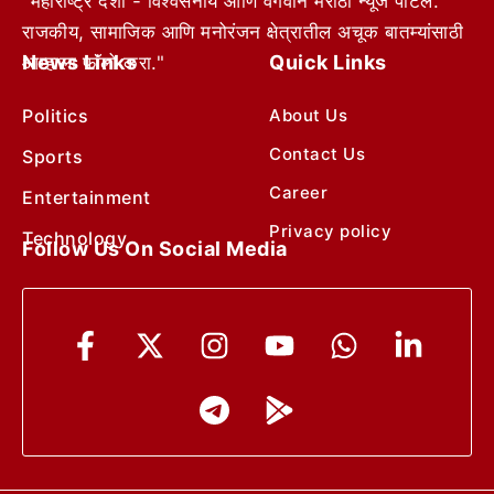
"महाराष्ट्र देशा - विश्वसनीय आणि वेगवान मराठी न्यूज पोर्टल.
राजकीय, सामाजिक आणि मनोरंजन क्षेत्रातील अचूक बातम्यांसाठी
News Links
Quick Links
आम्हाला फॉलो करा."
Politics
About Us
Contact Us
Sports
Career
Entertainment
Privacy policy
Technology
Follow Us On Social Media