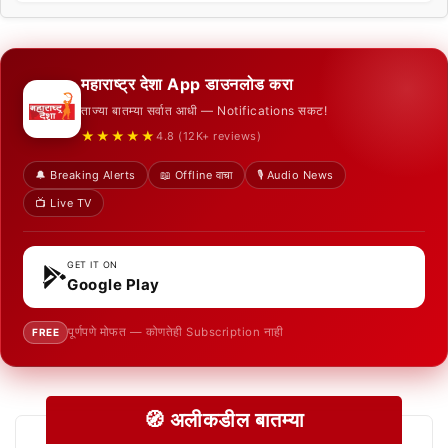
महाराष्ट्र देशा App डाउनलोड करा
ताज्या बातम्या सर्वात आधी — Notifications सकट!
★★★★★
4.8 (12K+ reviews)
🔔 Breaking Alerts
📖 Offline वाचा
🎙️ Audio News
📺 Live TV
GET IT ON
Google Play
पूर्णपणे मोफत — कोणतेही Subscription नाही
FREE
🧭 अलीकडील बातम्या