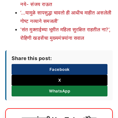
नये- संजय राऊत
‘…यामुळे सापसुद्धा चावतो ही आधीच माहीत असलेली
गोष्ट नव्याने समजली’
‘संत मुक्ताईच्या भूमीत महिला सुरक्षित राहतील ना?’,
रोहिणी खडसेंचा मुख्यमंत्र्यांना सवाल
Share this post:
Facebook
X
WhatsApp