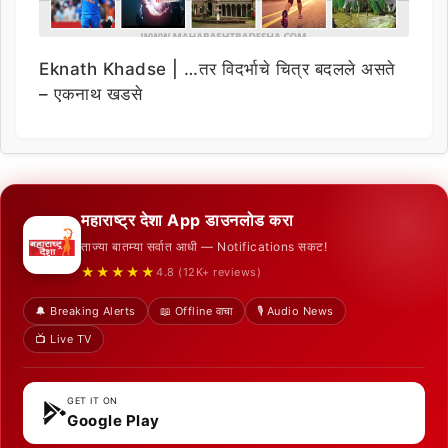
Eknath Khadse | …तर विदर्भाचे चित्र बदलले असते
– एकनाथ खडसे
महाराष्ट्र देशा App डाउनलोड करा
ताज्या बातम्या सर्वात आधी — Notifications सकट!
★★★★★
4.8 (12K+ reviews)
🔔 Breaking Alerts
📖 Offline वाचा
🎙️ Audio News
📺 Live TV
GET IT ON
Google Play