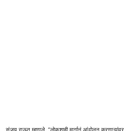
संजय राऊत म्हणाले, “लोकशाही मार्गानं आंदोलन करणाऱ्यांवर