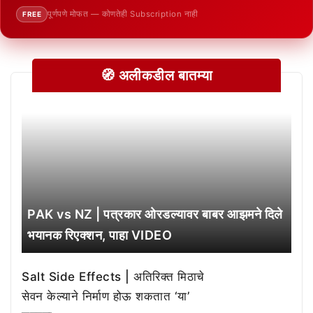
पूर्णपणे मोफत — कोणतेही Subscription नाही
FREE
🧭 अलीकडील बातम्या
PAK vs NZ | पत्रकार ओरडल्यावर बाबर आझमने दिले
भयानक रिएक्शन, पाहा VIDEO
Salt Side Effects | अतिरिक्त मिठाचे
सेवन केल्याने निर्माण होऊ शकतात ‘या’