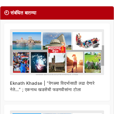
🕘 संबंधित बातम्या
Eknath Khadse | “वेगळ्या विदर्भासाठी लढा देणारे
नेते…” ; एकनाथ खडसेंची फडणवीसांना टोला