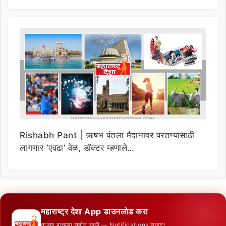
Rishabh Pant | ऋषभ पंतला मैदानावर परतण्यासाठी
लागणार ‘एवढा’ वेळ, डॉक्टर म्हणाले…
महाराष्ट्र देशा App डाउनलोड करा
ताज्या बातम्या सर्वात आधी — Notifications सकट!