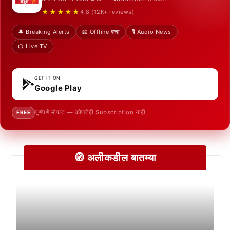
★★★★★
4.8 (12K+ reviews)
🔔 Breaking Alerts
📖 Offline वाचा
🎙️ Audio News
📺 Live TV
GET IT ON
Google Play
पूर्णपणे मोफत — कोणतेही Subscription नाही
FREE
🧭 अलीकडील बातम्या