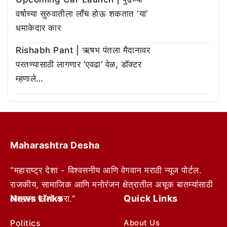
वर्षाच्या सुरुवातीला लाँच होऊ शकतात ‘या’
धमाकेदार कार
Rishabh Pant | ऋषभ पंतला मैदानावर
परतण्यासाठी लागणार ‘एवढा’ वेळ, डॉक्टर
म्हणाले…
Maharashtra Desha
"महाराष्ट्र देशा - विश्वसनीय आणि वेगवान मराठी न्यूज पोर्टल.
राजकीय, सामाजिक आणि मनोरंजन क्षेत्रातील अचूक बातम्यांसाठी
News Links
Quick Links
आम्हाला फॉलो करा."
Politics
About Us