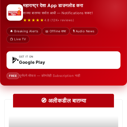
महाराष्ट्र देशा App डाउनलोड करा
ताज्या बातम्या सर्वात आधी — Notifications सकट!
★★★★★
4.8 (12K+ reviews)
🔔 Breaking Alerts
📖 Offline वाचा
🎙️ Audio News
📺 Live TV
GET IT ON
Google Play
पूर्णपणे मोफत — कोणतेही Subscription नाही
FREE
🧭 अलीकडील बातम्या