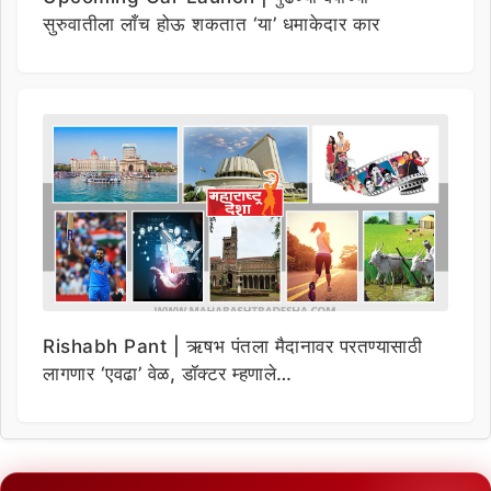
सुरुवातीला लाँच होऊ शकतात ‘या’ धमाकेदार कार
Rishabh Pant | ऋषभ पंतला मैदानावर परतण्यासाठी
लागणार ‘एवढा’ वेळ, डॉक्टर म्हणाले…