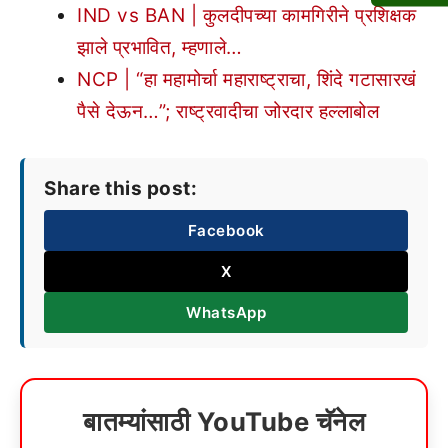
IND vs BAN | कुलदीपच्या कामगिरीने प्रशिक्षक
झाले प्रभावित, म्हणाले…
NCP | “हा महामोर्चा महाराष्ट्राचा, शिंदे गटासारखं
पैसे देऊन…”; राष्ट्रवादीचा जोरदार हल्लाबोल
Share this post:
Facebook
X
WhatsApp
बातम्यांसाठी YouTube चॅनेल