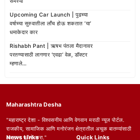
समस्या
Upcoming Car Launch | पुढच्या
वर्षाच्या सुरुवातीला लाँच होऊ शकतात ‘या’
धमाकेदार कार
Rishabh Pant | ऋषभ पंतला मैदानावर
परतण्यासाठी लागणार ‘एवढा’ वेळ, डॉक्टर
म्हणाले…
Maharashtra Desha
"महाराष्ट्र देशा - विश्वसनीय आणि वेगवान मराठी न्यूज पोर्टल.
राजकीय, सामाजिक आणि मनोरंजन क्षेत्रातील अचूक बातम्यांसाठी
News Links
Quick Links
आम्हाला फॉलो करा."