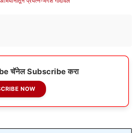
अभियानातून प्रयत्न-मंगेश गोंदावले
ube चॅनेल Subscribe करा
SCRIBE NOW