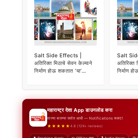
Salt Side Effects |
Salt Sid
अतिरिक्त मिठाचे सेवन केल्याने
अतिरिक्त म
निर्माण होऊ शकतात ‘या’
निर्माण ह
समस्या
समस्या
महाराष्ट्र देशा App डाउनलोड करा
ताज्या बातम्या सर्वात आधी — Notifications सकट!
★★★★★
4.8 (12K+ reviews)