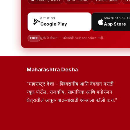
🔔 Breaking Alerts
📖 Offline वाचा
🎙️ Audio News
📺 
GET IT ON
DOWNLOAD ON T
Google Play
App Store
पूर्णपणे मोफत — कोणतेही Subscription नाही
FREE
Maharashtra Desha
"महाराष्ट्र देशा - विश्वसनीय आणि वेगवान मराठी
न्यूज पोर्टल. राजकीय, सामाजिक आणि मनोरंजन
क्षेत्रातील अचूक बातम्यांसाठी आम्हाला फॉलो करा."