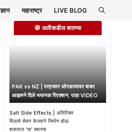
रज्ञान
महाराष्ट्र
LIVE BLOG
🧭 अलीकडील बातम्या
PAK vs NZ | पत्रकार ओरडल्यावर बाबर
आझमने दिले भयानक रिएक्शन, पाहा VIDEO
Salt Side Effects | अतिरिक्त
मिठाचे सेवन केल्याने निर्माण होऊ
शकतात ‘या’ समस्या