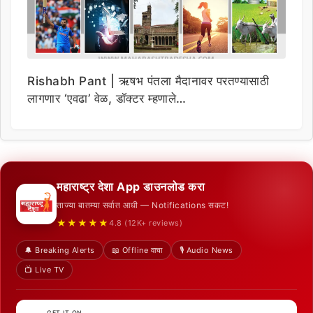
Rishabh Pant | ऋषभ पंतला मैदानावर परतण्यासाठी
लागणार ‘एवढा’ वेळ, डॉक्टर म्हणाले…
महाराष्ट्र देशा App डाउनलोड करा
ताज्या बातम्या सर्वात आधी — Notifications सकट!
★★★★★
4.8 (12K+ reviews)
🔔 Breaking Alerts
📖 Offline वाचा
🎙️ Audio News
📺 Live TV
GET IT ON