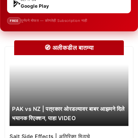
Google Play
पूर्णपणे मोफत — कोणतेही Subscription नाही
FREE
🧭 अलीकडील बातम्या
PAK vs NZ | पत्रकार ओरडल्यावर बाबर आझमने दिले
भयानक रिएक्शन, पाहा VIDEO
Salt Side Effects | अतिरिक्त मिठाचे