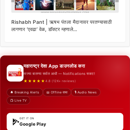
Rishabh Pant | ऋषभ पंतला मैदानावर परतण्यासाठी
लागणार ‘एवढा’ वेळ, डॉक्टर म्हणाले…
महाराष्ट्र देशा App डाउनलोड करा
ताज्या बातम्या सर्वात आधी — Notifications सकट!
★★★★★
4.8 (12K+ reviews)
🔔 Breaking Alerts
📖 Offline वाचा
🎙️ Audio News
📺 Live TV
GET IT ON
Google Play