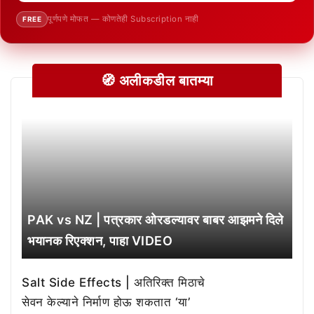
पूर्णपणे मोफत — कोणतेही Subscription नाही
FREE
🧭 अलीकडील बातम्या
PAK vs NZ | पत्रकार ओरडल्यावर बाबर आझमने दिले
भयानक रिएक्शन, पाहा VIDEO
Salt Side Effects | अतिरिक्त मिठाचे
सेवन केल्याने निर्माण होऊ शकतात ‘या’