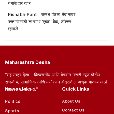
धमाकेदार कार
Rishabh Pant | ऋषभ पंतला मैदानावर
परतण्यासाठी लागणार ‘एवढा’ वेळ, डॉक्टर
म्हणाले…
Maharashtra Desha
"महाराष्ट्र देशा - विश्वसनीय आणि वेगवान मराठी न्यूज पोर्टल.
राजकीय, सामाजिक आणि मनोरंजन क्षेत्रातील अचूक बातम्यांसाठी
News Links
Quick Links
आम्हाला फॉलो करा."
Politics
About Us
Contact Us
Sports