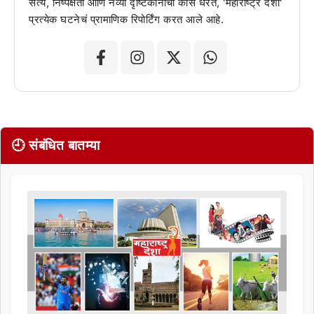
सत्य, निष्पक्षता आणि नव्या दृष्टिकोनाची कास धरत, 'महाराष्ट्र देशा'
प्रत्येक घटनेचं प्रामाणिक रिपोर्टिंग करत आले आहे.
🕘 संबंधित बातम्या