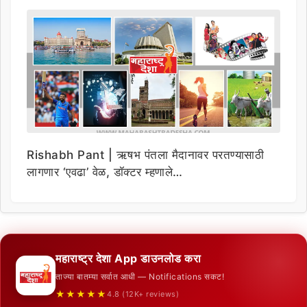
Rishabh Pant | ऋषभ पंतला मैदानावर परतण्यासाठी
लागणार ‘एवढा’ वेळ, डॉक्टर म्हणाले…
महाराष्ट्र देशा App डाउनलोड करा
ताज्या बातम्या सर्वात आधी — Notifications सकट!
★★★★★
4.8 (12K+ reviews)