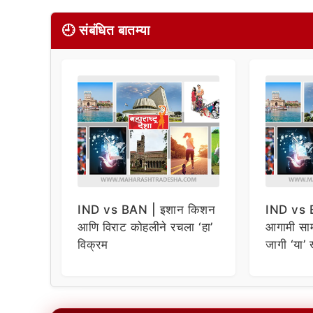
🕘 संबंधित बातम्या
IND vs BAN | इशान किशन
IND vs 
आणि विराट कोहलीने रचला ‘हा’
आगामी सामन
विक्रम
जागी ‘या’ 