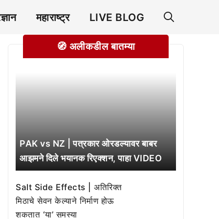
रज्ञान
महाराष्ट्र
LIVE BLOG
🧭 अलीकडील बातम्या
PAK vs NZ | पत्रकार ओरडल्यावर बाबर
आझमने दिले भयानक रिएक्शन, पाहा VIDEO
Salt Side Effects | अतिरिक्त
मिठाचे सेवन केल्याने निर्माण होऊ
शकतात ‘या’ समस्या