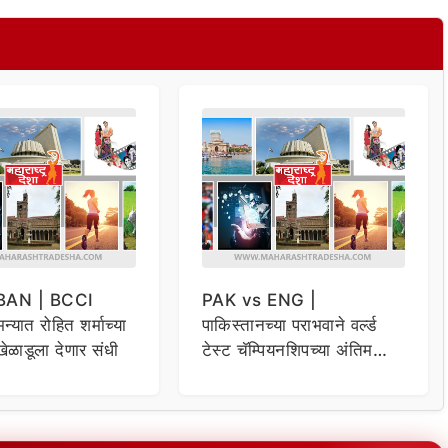
BAN | BCCI
PAK vs ENG |
्यात रोहित शर्माच्या
पाकिस्तानच्या पराभवाने वर्ल्ड
खेळाडूला देणार संधी
टेस्ट चॅम्पियनशिपच्या अंतिम
फेरीसाठी भारताचा मार्ग झाला
सोपा